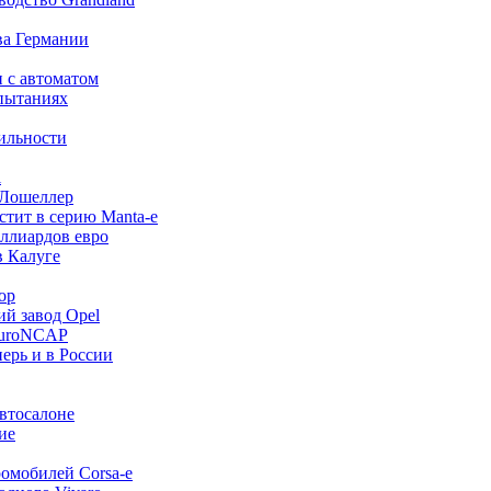
ва Германии
 и с автоматом
спытаниях
бильности
l
л Лошеллер
стит в серию Manta-e
иллиардов евро
в Калуге
ор
ий завод Opel
 EuroNCAP
перь и в России
автосалоне
ие
ромобилей Corsa-e