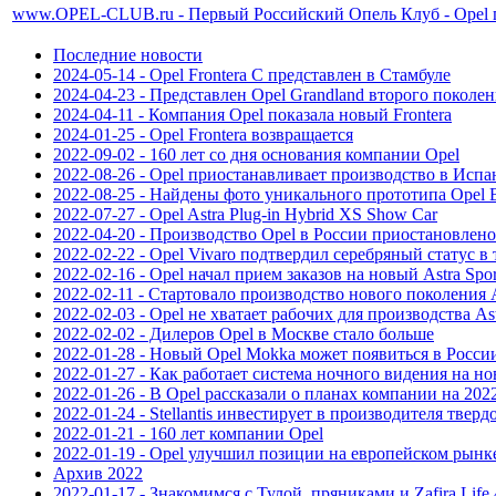
www.OPEL-CLUB.ru - Первый Российский Опель Клуб - Opel 
Последние новости
2024-05-14 - Opel Frontera C представлен в Стамбуле
2024-04-23 - Представлен Opel Grandland второго поколе
2024-04-11 - Компания Opel показала новый Frontera
2024-01-25 - Opel Frontera возвращается
2022-09-02 - 160 лет со дня основания компании Opel
2022-08-26 - Opel приостанавливает производство в Исп
2022-08-25 - Найдены фото уникального прототипа Opel Bli
2022-07-27 - Opel Astra Plug-in Hybrid XS Show Car
2022-04-20 - Производство Opel в России приостановлено
2022-02-22 - Opel Vivaro подтвердил серебряный статус в
2022-02-16 - Opel начал прием заказов на новый Astra Spor
2022-02-11 - Стартовало производство нового поколения A
2022-02-03 - Opel не хватает рабочих для производства As
2022-02-02 - Дилеров Opel в Москве стало больше
2022-01-28 - Новый Opel Mokka может появиться в Росси
2022-01-27 - Как работает система ночного видения на но
2022-01-26 - В Opel рассказали о планах компании на 202
2022-01-24 - Stellantis инвестирует в производителя тверд
2022-01-21 - 160 лет компании Opel
2022-01-19 - Opel улучшил позиции на европейском рынк
Архив 2022
2022-01-17 - Знакомимся с Тулой, пряниками и Zafira Life