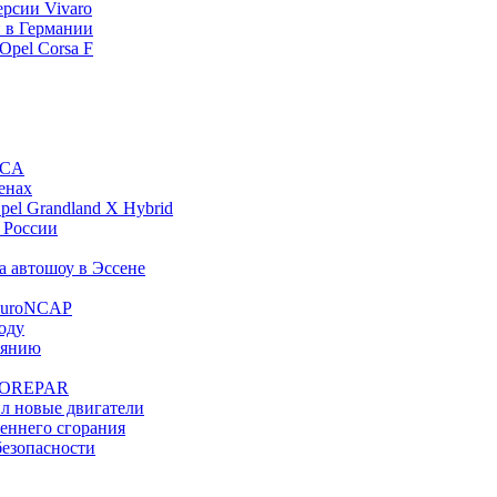
ерсии Vivaro
й в Германии
Opel Corsa F
FCA
енах
el Grandland X Hybrid
в России
на автошоу в Эссене
 EuroNCAP
году
иянию
UROREPAR
ил новые двигатели
реннего сгорания
безопасности