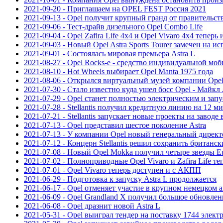
2021-09-20 - Приглашаем на OPEL FEST Россия 2021
2021-09-13 - Opel получит крупный гранд от правительст
2021-09-06 - Тест-драйв дизельного Opel Combo Life
2021-09-04 - Opel Zafira Life 4х4 и Opel Vivaro 4х4 теперь
2021-09-03 - Новый Opel Astra Sports Tourer замечен на и
2021-09-01 - Состоялась мировая премьера Astra L
2021-08-27 - Opel Rocks-e - средство индивидуальной мо
2021-08-10 - Hot Wheels выбирает Opel Manta 1975 года
2021-08-06 - Открылся виртуальный музей компании Ope
2021-07-30 - Стало известно куда ушел босс Opel - Майк
2021-07-29 - Opel станет полностью электрическим и запу
2021-07-28 - Stellantis получил кредитную линию на 12 м
2021-07-21 - Stellantis запускает новые проекты на заводе 
2021-07-13 - Opel представил шестое поколение Astra
2021-07-13 - У компании Opel новый генеральный директ
2021-07-12 - Концерн Stellantis решил сохранить британск
2021-07-08 - Новый Opel Mokka получил четыре звезды
2021-07-02 - Полноприводные Opel Vivaro и Zafira Life те
2021-07-01 - Opel Vivaro теперь доступен и с АКПП
2021-06-29 - Подготовка к запуску Astra L продолжается
2021-06-17 - Opel отменяет участие в крупном немецком 
2021-06-09 - Opel Grandland X получил большое обновлен
2021-06-08 - Opel дразнит новой Astra L
2021-05-31 - Opel выиграл тендер на поставку 1744 элект