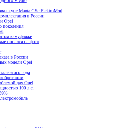
одного Vivaro
товал купе Manta GSe ElektroMod
 комплектация в России
ли Opel
го поколения
el
желтом камуфляже
вые попался на фото
e
аказа в России
ьных модели Opel
тале этого года
ликобритании
облемой для Opel
ощностью 100 л.с.
369%
 электромобиль