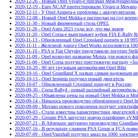
2020-12-26 - Новый Opel Vivaro-e признан Международн
2020-12-19 - Euro NCAP протестировали Vivaro и Movano
2020-12-11 - У Opel Ampera-e проблемы с аккумулятором
2020-12-08 - Новый Opel Mokka-e распродан на год впере
2020-11-30 - Новый фирменный стиль OPEL
2020-11-26 - Opel Astra 2021 года: все, что мы знаем
2020-11-20 - Opel Corsa-e выигрывает кубок FIA E-Rally Re
2020-11-13 - Обновленный Opel Crossland оценён в 18 995
2020-11-11 - Железной дороге Opel Works исполняется 100
2020-11-10 - PSA и Fiat Chrysler представили логотип Stella
2020-11-09 - Opel возродит название Monza для нового ф
2020-11-06 - Opel Corsa получил престижную награду «Зо
2020-10-29 - 90 лет грузовым автомобилям Opel Blitz
2020-10-16 - Opel Grandland Х назван самым надежным а
2020-10-13 - Opel Insignia получил новый двигатель
2020-10-07 - Обновленный Crossland приедет в Россию
2020-09-30 - Corsa Rally4 - новый раллийный автомобиль 
2020-09-25 - Объявлены цены на новый Opel Mokka и Mo
2020-09-14 - Началось производство обновленного Opel In
2020-09-09 - Movano нового поколения получит электр
2020-09-03 - Стали известны характеристики двигателей
2020-07-29 - Groupe PSA запустит новую платформу eVMP
2020-07-21 - В Айзенахе запущено производство Grandlan
2020-07-16 - В результате слияния PSA Group и FCA появит
2020-07-09 - Opel/Vauxhall получил заказ на 1000 электри