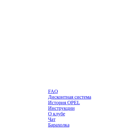
FAQ
Дисконтная система
История OPEL
Инструкции
О клубе
Чат
Барахолка