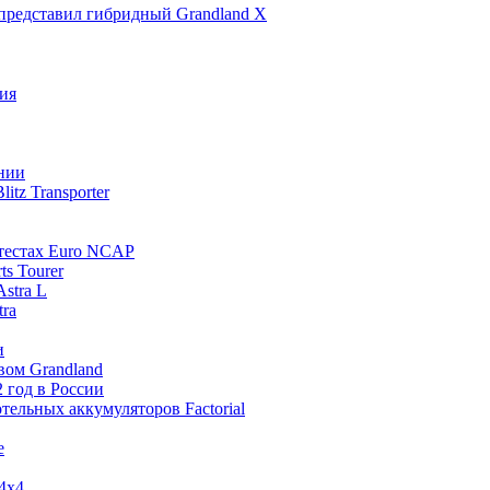
представил гибридный Grandland X
ния
ании
tz Transporter
 тестах Euro NCAP
ts Tourer
stra L
tra
и
вом Grandland
2 год в России
отельных аккумуляторов Factorial
е
 4x4