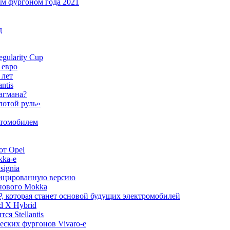
ым фургоном года 2021
д
gularity Cup
 евро
 лет
ntis
лагмана?
лотой руль»
втомобилем
от Opel
kka-e
signia
офицированную версию
 нового Mokka
, которая станет основой будущих электромобилей
d X Hybrid
ся Stellantis
ческих фургонов Vivaro-e