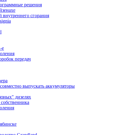
 программные решения
Айзенахе
й внутреннего сгорания
ignia
l
-e
коления
коробок передач
вера
дут совместно выпускать аккумуляторы
рязных" дизелях
ь собственника
коления
лябинске
водство Grandland