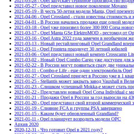
2021-05-28 - Opel запускает серийное производство водор
2021-05-27 - Opel представил новое поколение Movano
2021-05-19 - В честь 50-летия модели Manta, Opel презен
2021-04-06 - Opel Crossland - стали известны стоимость и
2021-04-01 - В России начались продажи еще одной моде
2021-03-18 - Opel уже произвел более 300 000 Corsa ново
2021-03-17 - Opel Manta GSe ElektroMOD - рестомод от Op
2021-03-16 - Opel Astra 2022 года замечен в необычном 
2021-03-13 - Новый рестайлинговый Opel Grandland впер
2021-03-11 - Opel Frontera празднует 30 летний юбилей
2021-03-06 - Opel представил новый кемпер Crosscamp Lit
2021-03-02 - Новый Opel Combo Cargo уже доступен для з
2021-02-22 - В России могут появиться сразу две уникал
2021-02-11 - Combo-e Life - еще один электромобиль Opel
2021-01-27 - Opel Crossland приедет в Россию уже в 1 квар
2021-01-25 - Stellantis может закрыть завод Vauxhall в Ве
2021-01-23 - Слишком успешный Mokka-e может стать пр
2021-01-22 - Представлен новый Opel Corsa Individual с м
2021-01-21 - Продажи Opel в России за год выросли на 4
2021-01-20 - Opel представил свой второй коммерческий
2021-01-19 - Слияние FCA и группы PSA завершено
2021-01-15 - Каким будет обновленный Grandland?
2021-01-11 - Opel планирует возродить модели OPC
Архив 2020
2020-12-31 - Что готовит Opel в 2021 году?