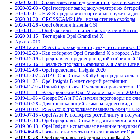
2020-02-11 - Стали известны подробности о российской в
2020-02-03 - Opel построит завод аккумуляторных батаре
2020-02-01 - H & R представил спортивные пружины для 
2020-01-30 - CROSSCAMP Life - новая степень свободы
2020-01-28 - Opel обновил Insignia GSi
2020-01-21 - Opel увеличит количество моделей в России
2020-01-15 - Тест драйв Opel Grandland X
Архив 2019
2019-12-25 - PSA Group завершают сделку по слиянию с 
2019-12-23 - Как собирают Opel Grandland X в городе Айз
2019-12-19 - Представлен преднеприводной гибридный Op
2019-12-16 - Начались продажи Grandland X и Zafira Life 
2019-12-08 - Opel представил Insignia 2020
2019-12-02 - ADAC Opel Corsa e-Rally Cup представлена 
2019-11-25 - Opel Insignia B ждет скорый рестайлинг
2019-11-19 - Новый Opel Corsa F успешно прошел тесты
2019-11-11 - Электрический Opel Vivaro-e выйдет в 2020 
2019-11-06 - Groupe PSA и FCA начали переговоры по сл
2019-10-28 - Доустановка опций - камера заднего вида
2019-10-02 - PSA Group продолжает развивать бренд E
2019-07-15 - Opel Astra K подвергся рестайлингу и получ
2019-07-10 - Opel представил Corsa F с двигателями внут
2019-06-13 - Opel Insignia испытывает внешние подушки 
2019-06-06 - Названа стоимость на «электричку» от Opel
2019-05-28 - Opel представил гибридный Grandland X