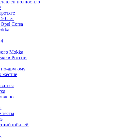
дставлен полностью
e
тротяге
 50 лет
 Opel Corsa
Mokka
 4
ового Mokka
 уже в России
ко по-другому
о жёстче
ваться
тся
овлено
а
е тесты
ль
летний юбилей
я