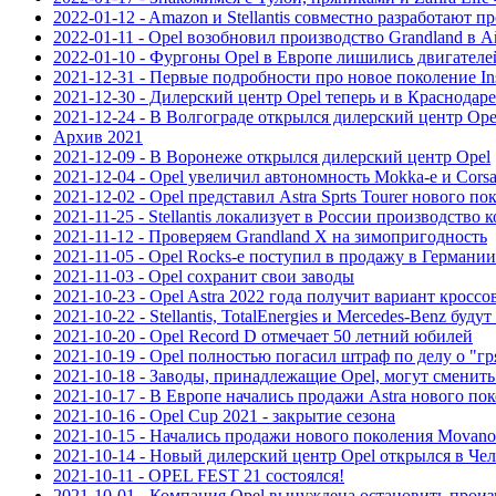
2022-01-12 - Amazon и Stellantis совместно разработают
2022-01-11 - Opel возобновил производство Grandland в 
2022-01-10 - Фургоны Opel в Европе лишились двигателе
2021-12-31 - Первые подробности про новое поколение Ins
2021-12-30 - Дилерский центр Opel теперь и в Краснодаре
2021-12-24 - В Волгограде открылся дилерский центр Ope
Архив 2021
2021-12-09 - В Воронеже открылся дилерский центр Opel
2021-12-04 - Opel увеличил автономность Mokka-e и Corsa
2021-12-02 - Opel представил Astra Sprts Tourer нового по
2021-11-25 - Stellantis локализует в России производство 
2021-11-12 - Проверяем Grandland X на зимопригодность
2021-11-05 - Opel Rocks-е поступил в продажу в Германии
2021-11-03 - Opel сохранит свои заводы
2021-10-23 - Opel Astra 2022 года получит вариант кроссо
2021-10-22 - Stellantis, TotalEnergies и Mercedes-Benz бу
2021-10-20 - Opel Record D отмечает 50 летний юбилей
2021-10-19 - Opel полностью погасил штраф по делу о "г
2021-10-18 - Заводы, принадлежащие Opel, могут сменит
2021-10-17 - В Европе начались продажи Astra нового по
2021-10-16 - Opel Cup 2021 - закрытие сезона
2021-10-15 - Начались продажи нового поколения Movano
2021-10-14 - Новый дилерский центр Opel открылся в Че
2021-10-11 - OPEL FEST 21 состоялся!
2021-10-01 - Компания Opel вынуждена остановить произ