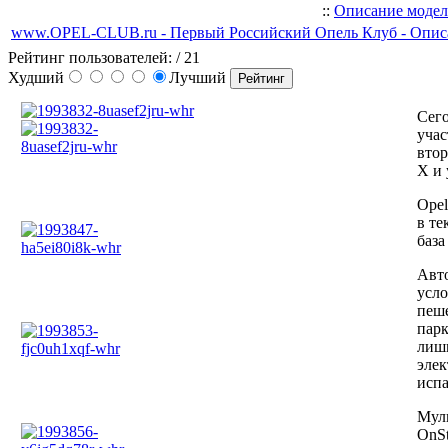
::
Описание моде
www.OPEL-CLUB.ru - Первый Российский Опель Клуб - Описа
Рейтинг пользователей:
/ 21
Худший
Лучший
Сего
учас
втор
X и 
Opel
в те
база
Авто
усло
пеше
парк
лишн
элек
испа
Муль
OnSt