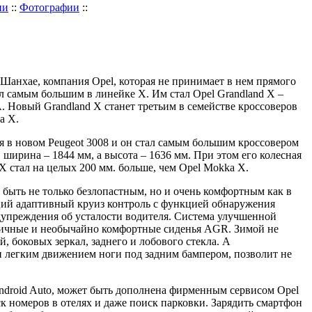
ии
::
Фотографии
::
Шанхае, компания Opel, которая не принимает в нем прямого
ал самым большим в линейке X. Им стал Opel Grandland X –
. Новый Grandland X станет третьим в семействе кроссоверов
a X.
ся в новом Peugeot 3008 и он стал самым большим кроссовером
 ширина – 1844 мм, а высота – 1636 мм. При этом его колесная
 X стал на целых 200 мм. больше, чем Opel Mokka X.
 быть не только безлопастным, но и очень комфортным как в
пций адаптивный круиз контроль с функцией обнаружения
дупреждения об усталости водителя. Система улучшенной
мичные и необычайно комфортные сиденья AGR. Зимой не
, боковых зеркал, заднего и лобового стекла. А
 легким движением ноги под задним бампером, позволит не
 Android Auto, может быть дополнена фирменным сервисом Opel
ск номеров в отелях и даже поиск парковки. Зарядить смартфон