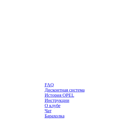
FAQ
Дисконтная система
История OPEL
Инструкции
О клубе
Чат
Барахолка