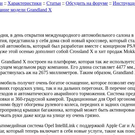
ли
::
Характеристики
::
Статьи
::
Обсудить на форуме
::
Инструкц
ние модели Grandland X
дня, в день открытия международного автомобильного салона в 
тия, представила у себя дома свой новый кроссовер, который ст
ой автомобиль, который был разработан вместе с концерном PSA
уже этой осенью дополнит собой Crossland X и хит продаж Mokk
 Grandland X построен на платформе, которая так же использует
кущем модельном ряду компании. Его длина составляет 4477 мм.,
 растянулась аж на 2675 миллиметров. Таким образом, Grandland
мобиль получит очень богатое оснащение, которое позволят ему
виях городских улиц, так и на дальних перегонах. В перечне о
ходов и автоматического аварийного торможения. Система пре
овки и 360-градусной камерой. Традиционные для Opel эргоно
ими будут обогревы рулевого колеса, передних и задних сидений
тропривод крышки багажника, который может быть активирован
чкать руки даже когда на улице ну очень грязно.
тимедийная система Opel IntelliLink с поддержкой Apple Car и
ar, который теперь включает в себя новые услуги, такие как пои