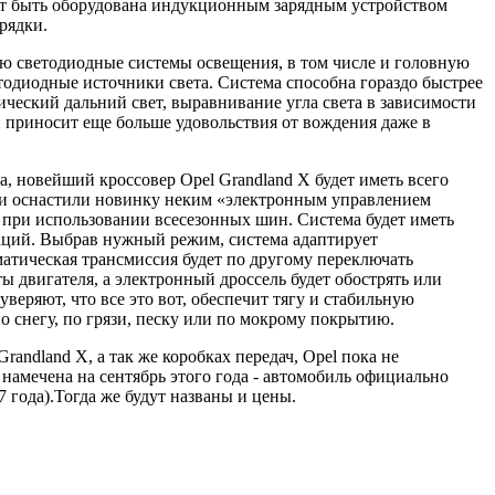
жет быть оборудована индукционным зарядным устройством
рядки.
ю светодиодные системы освещения, в том числе и головную
одиодные источники света. Система способна гораздо быстрее
ический дальний свет, выравнивание угла света в зависимости
и приносит еще больше удовольствия от вождения даже в
а, новейший кроссовер Opel Grandland X будет иметь всего
они оснастили новинку неким «электронным управлением
о при использовании всесезонных шин. Система будет иметь
аций. Выбрав нужный режим, система адаптирует
атическая трансмиссия будет по другому переключать
 двигателя, а электронный дроссель будет обострять или
веряют, что все это вот, обеспечит тягу и стабильную
по снегу, по грязи, песку или по мокрому покрытию.
andland X, а так же коробках передач, Opel пока не
 намечена на сентябрь этого года - автомобиль официально
 года).Тогда же будут названы и цены.