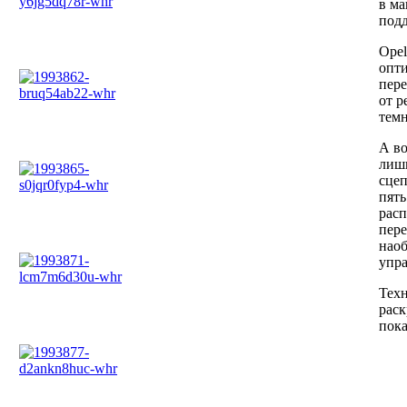
в ма
под
Opel
опти
пере
от р
темн
А во
лишь
сцеп
пять
расп
пере
наоб
упра
Техн
раск
пока