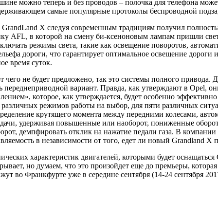
шине можно теперь и без проводов – полочка для телефона мо
держивающем самые популярные протоколы беспроводной подза
 GrandLand X следуя современным традициям получил полность
ку AFL, в которой на смену би-ксеноновым лампам пришли свет
ключать режимы света, такие как освещение поворотов, автомат
ельефа дороги, что гарантирует оптимальное освещение дороги 
ое время суток.
т чего не будет предложено, так это системы полного привода. Д
 переднеприводной вариант. Правда, как утверждают в Opel, 
лением», которое, как утверждается, будет особенно эффективн
 различных режимов работы на выбор, для пяти различных ситу
ределение крутящего момента между передними колесами, автом
дачи, удерживая повышенные или наоборот, пониженные обороты
орот, демпфировать отклик на нажатие педали газа. В компании у
вляемость в независимости от того, едет ли новый Grandland X 
ических характеристик двигателей, которыми будет оснащаться Gr
рывает, но думаем, что это произойдет еще до премьеры, которая
жут во Франкфурте уже в середине сентября (14-24 сентября 2017