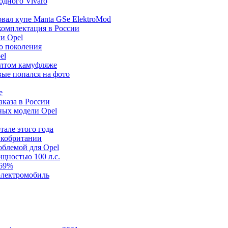
одного Vivaro
товал купе Manta GSe ElektroMod
 комплектация в России
ли Opel
го поколения
el
желтом камуфляже
вые попался на фото
e
аказа в России
ьных модели Opel
тале этого года
ликобритании
облемой для Opel
ощностью 100 л.с.
369%
 электромобиль