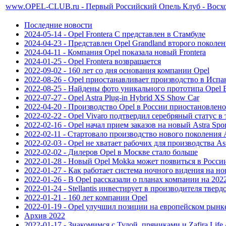
www.OPEL-CLUB.ru - Первый Российский Опель Клуб - Восходя
Последние новости
2024-05-14 - Opel Frontera C представлен в Стамбуле
2024-04-23 - Представлен Opel Grandland второго поколе
2024-04-11 - Компания Opel показала новый Frontera
2024-01-25 - Opel Frontera возвращается
2022-09-02 - 160 лет со дня основания компании Opel
2022-08-26 - Opel приостанавливает производство в Исп
2022-08-25 - Найдены фото уникального прототипа Opel Bli
2022-07-27 - Opel Astra Plug-in Hybrid XS Show Car
2022-04-20 - Производство Opel в России приостановлено
2022-02-22 - Opel Vivaro подтвердил серебряный статус в
2022-02-16 - Opel начал прием заказов на новый Astra Spor
2022-02-11 - Стартовало производство нового поколения A
2022-02-03 - Opel не хватает рабочих для производства As
2022-02-02 - Дилеров Opel в Москве стало больше
2022-01-28 - Новый Opel Mokka может появиться в Росси
2022-01-27 - Как работает система ночного видения на но
2022-01-26 - В Opel рассказали о планах компании на 202
2022-01-24 - Stellantis инвестирует в производителя тверд
2022-01-21 - 160 лет компании Opel
2022-01-19 - Opel улучшил позиции на европейском рынк
Архив 2022
2022-01-17 - Знакомимся с Тулой, пряниками и Zafira Life