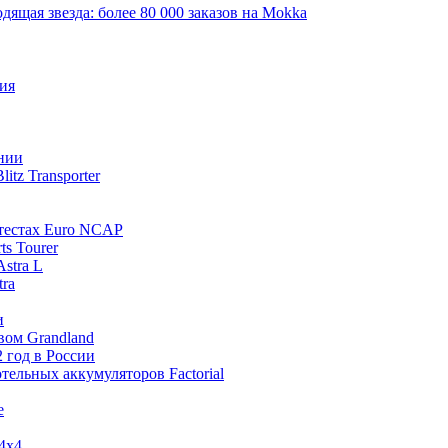
щая звезда: более 80 000 заказов на Mokka
ния
ании
tz Transporter
 тестах Euro NCAP
ts Tourer
stra L
tra
и
вом Grandland
2 год в России
отельных аккумуляторов Factorial
е
 4x4