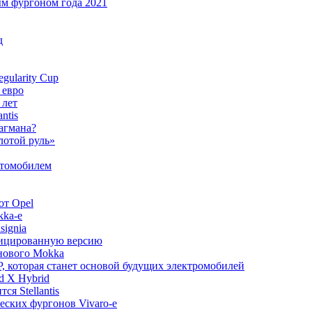
ым фургоном года 2021
д
gularity Cup
 евро
 лет
ntis
лагмана?
лотой руль»
втомобилем
от Opel
kka-e
signia
офицированную версию
 нового Mokka
, которая станет основой будущих электромобилей
d X Hybrid
ся Stellantis
ческих фургонов Vivaro-e