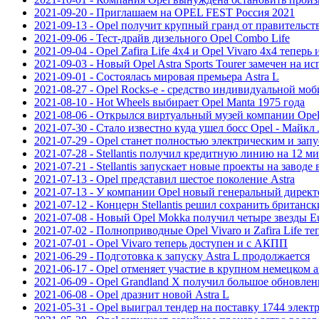
2021-09-20 - Приглашаем на OPEL FEST Россия 2021
2021-09-13 - Opel получит крупный гранд от правительст
2021-09-06 - Тест-драйв дизельного Opel Combo Life
2021-09-04 - Opel Zafira Life 4х4 и Opel Vivaro 4х4 теперь
2021-09-03 - Новый Opel Astra Sports Tourer замечен на и
2021-09-01 - Состоялась мировая премьера Astra L
2021-08-27 - Opel Rocks-e - средство индивидуальной мо
2021-08-10 - Hot Wheels выбирает Opel Manta 1975 года
2021-08-06 - Открылся виртуальный музей компании Ope
2021-07-30 - Стало известно куда ушел босс Opel - Майк
2021-07-29 - Opel станет полностью электрическим и запу
2021-07-28 - Stellantis получил кредитную линию на 12 м
2021-07-21 - Stellantis запускает новые проекты на заводе 
2021-07-13 - Opel представил шестое поколение Astra
2021-07-13 - У компании Opel новый генеральный директ
2021-07-12 - Концерн Stellantis решил сохранить британск
2021-07-08 - Новый Opel Mokka получил четыре звезды
2021-07-02 - Полноприводные Opel Vivaro и Zafira Life те
2021-07-01 - Opel Vivaro теперь доступен и с АКПП
2021-06-29 - Подготовка к запуску Astra L продолжается
2021-06-17 - Opel отменяет участие в крупном немецком 
2021-06-09 - Opel Grandland X получил большое обновлен
2021-06-08 - Opel дразнит новой Astra L
2021-05-31 - Opel выиграл тендер на поставку 1744 элект