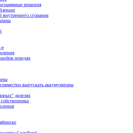
 программные решения
Айзенахе
й внутреннего сгорания
ignia
l
-e
коления
коробок передач
вера
дут совместно выпускать аккумуляторы
рязных" дизелях
ь собственника
коления
лябинске
водство Grandland