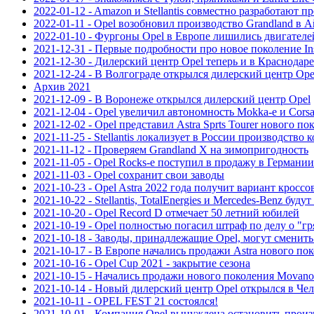
2022-01-12 - Amazon и Stellantis совместно разработают
2022-01-11 - Opel возобновил производство Grandland в 
2022-01-10 - Фургоны Opel в Европе лишились двигателе
2021-12-31 - Первые подробности про новое поколение Ins
2021-12-30 - Дилерский центр Opel теперь и в Краснодаре
2021-12-24 - В Волгограде открылся дилерский центр Ope
Архив 2021
2021-12-09 - В Воронеже открылся дилерский центр Opel
2021-12-04 - Opel увеличил автономность Mokka-e и Corsa
2021-12-02 - Opel представил Astra Sprts Tourer нового по
2021-11-25 - Stellantis локализует в России производство 
2021-11-12 - Проверяем Grandland X на зимопригодность
2021-11-05 - Opel Rocks-е поступил в продажу в Германии
2021-11-03 - Opel сохранит свои заводы
2021-10-23 - Opel Astra 2022 года получит вариант кроссо
2021-10-22 - Stellantis, TotalEnergies и Mercedes-Benz бу
2021-10-20 - Opel Record D отмечает 50 летний юбилей
2021-10-19 - Opel полностью погасил штраф по делу о "г
2021-10-18 - Заводы, принадлежащие Opel, могут сменит
2021-10-17 - В Европе начались продажи Astra нового по
2021-10-16 - Opel Cup 2021 - закрытие сезона
2021-10-15 - Начались продажи нового поколения Movano
2021-10-14 - Новый дилерский центр Opel открылся в Че
2021-10-11 - OPEL FEST 21 состоялся!
2021-10-01 - Компания Opel вынуждена остановить произ