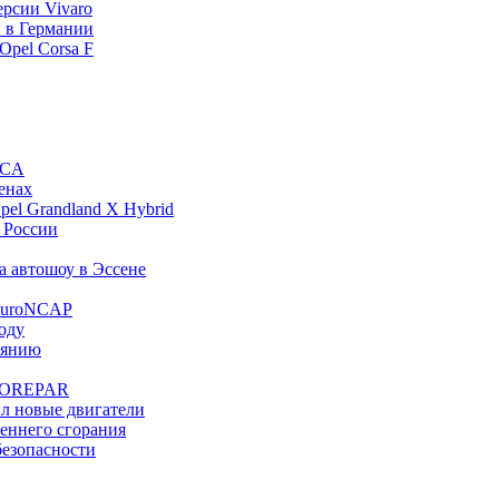
ерсии Vivaro
й в Германии
Opel Corsa F
FCA
енах
el Grandland X Hybrid
в России
на автошоу в Эссене
 EuroNCAP
году
иянию
UROREPAR
ил новые двигатели
реннего сгорания
безопасности