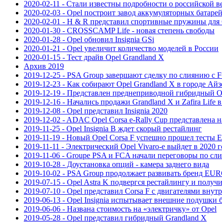
2020-02-11 - Стали известны подробности о российской в
2020-02-03 - Opel построит завод аккумуляторных батаре
2020-02-01 - H & R представил спортивные пружины для 
2020-01-30 - CROSSCAMP Life - новая степень свободы
2020-01-28 - Opel обновил Insignia GSi
2020-01-21 - Opel увеличит количество моделей в России
2020-01-15 - Тест драйв Opel Grandland X
Архив 2019
2019-12-25 - PSA Group завершают сделку по слиянию с 
2019-12-23 - Как собирают Opel Grandland X в городе Айз
2019-12-19 - Представлен преднеприводной гибридный Op
2019-12-16 - Начались продажи Grandland X и Zafira Life 
2019-12-08 - Opel представил Insignia 2020
2019-12-02 - ADAC Opel Corsa e-Rally Cup представлена 
2019-11-25 - Opel Insignia B ждет скорый рестайлинг
2019-11-19 - Новый Opel Corsa F успешно прошел тесты
2019-11-11 - Электрический Opel Vivaro-e выйдет в 2020 
2019-11-06 - Groupe PSA и FCA начали переговоры по сл
2019-10-28 - Доустановка опций - камера заднего вида
2019-10-02 - PSA Group продолжает развивать бренд E
2019-07-15 - Opel Astra K подвергся рестайлингу и получ
2019-07-10 - Opel представил Corsa F с двигателями внут
2019-06-13 - Opel Insignia испытывает внешние подушки 
2019-06-06 - Названа стоимость на «электричку» от Opel
2019-05-28 - Opel представил гибридный Grandland X