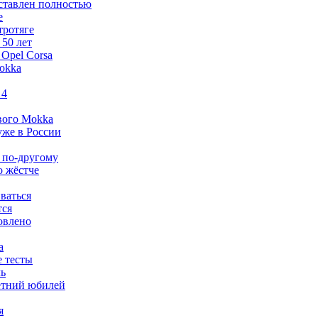
дставлен полностью
e
тротяге
 50 лет
 Opel Corsa
Mokka
 4
ового Mokka
 уже в России
ко по-другому
о жёстче
ваться
тся
овлено
а
е тесты
ль
летний юбилей
я