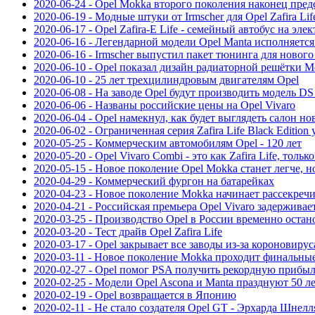
2020-06-24 - Opel Mokka второго поколения наконец пре
2020-06-19 - Модные штуки от Irmscher для Opel Zafira Lif
2020-06-17 - Opel Zafira-E Life - семейный автобус на элек
2020-06-16 - Легендарной модели Opel Manta исполняется
2020-06-16 - Irmscher выпустил пакет тюнинга для нового
2020-06-10 - Opel показал дизайн радиаторной решётки 
2020-06-10 - 25 лет трехцилиндровым двигателям Opel
2020-06-08 - На заводе Opel будут производить модель DS
2020-06-06 - Названы российские цены на Opel Vivaro
2020-06-04 - Opel намекнул, как будет выглядеть салон н
2020-06-02 - Ограниченная серия Zafira Life Black Edition
2020-05-25 - Коммерческим автомобилям Opel - 120 лет
2020-05-20 - Opel Vivaro Combi - это как Zafira Life, толь
2020-05-15 - Новое поколение Opel Mokka станет легче, н
2020-04-29 - Коммерческий фургон на батарейках
2020-04-23 - Новое поколение Mokka начинает рассекречи
2020-04-21 - Российская премьера Opel Vivaro задерживае
2020-03-25 - Производство Opel в России временно остан
2020-03-20 - Тест драйв Opel Zafira Life
2020-03-17 - Opel закрывает все заводы из-за короновирус
2020-03-11 - Новое поколение Mokka проходит финальны
2020-02-27 - Opel помог PSA получить рекордную прибы
2020-02-25 - Модели Opel Ascona и Manta празднуют 50 
2020-02-19 - Opel возвращается в Японию
2020-02-11 - Не стало создателя Opel GT - Эрхарда Шнелл