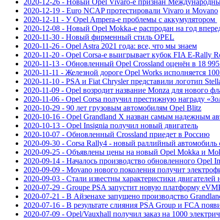
2020-12-26 - Новый Opel Vivaro-e признан Международн
2020-12-19 - Euro NCAP протестировали Vivaro и Movano
2020-12-11 - У Opel Ampera-e проблемы с аккумулятором
2020-12-08 - Новый Opel Mokka-e распродан на год впере
2020-11-30 - Новый фирменный стиль OPEL
2020-11-26 - Opel Astra 2021 года: все, что мы знаем
2020-11-20 - Opel Corsa-e выигрывает кубок FIA E-Rally Re
2020-11-13 - Обновленный Opel Crossland оценён в 18 995
2020-11-11 - Железной дороге Opel Works исполняется 100
2020-11-10 - PSA и Fiat Chrysler представили логотип Stella
2020-11-09 - Opel возродит название Monza для нового ф
2020-11-06 - Opel Corsa получил престижную награду «Зо
2020-10-29 - 90 лет грузовым автомобилям Opel Blitz
2020-10-16 - Opel Grandland Х назван самым надежным а
2020-10-13 - Opel Insignia получил новый двигатель
2020-10-07 - Обновленный Crossland приедет в Россию
2020-09-30 - Corsa Rally4 - новый раллийный автомобиль 
2020-09-25 - Объявлены цены на новый Opel Mokka и Mo
2020-09-14 - Началось производство обновленного Opel In
2020-09-09 - Movano нового поколения получит электр
2020-09-03 - Стали известны характеристики двигателей
2020-07-29 - Groupe PSA запустит новую платформу eVMP
2020-07-21 - В Айзенахе запущено производство Grandlan
2020-07-16 - В результате слияния PSA Group и FCA появит
2020-07-09 - Opel/Vauxhall получил заказ на 1000 электри