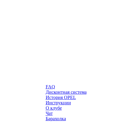
FAQ
Дисконтная система
История OPEL
Инструкции
О клубе
Чат
Барахолка