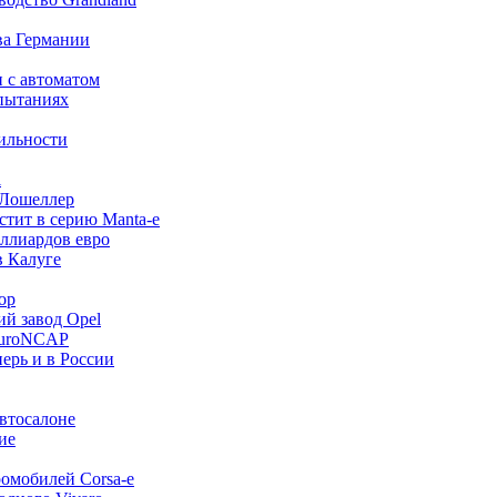
ва Германии
 и с автоматом
спытаниях
бильности
l
л Лошеллер
стит в серию Manta-e
иллиардов евро
в Калуге
ор
ий завод Opel
 EuroNCAP
перь и в России
автосалоне
ие
ромобилей Corsa-e