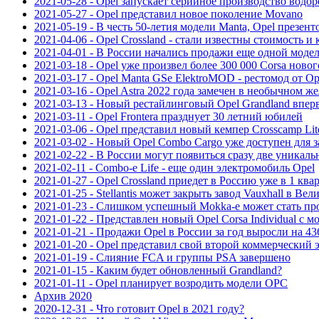
2021-05-28 - Opel запускает серийное производство водор
2021-05-27 - Opel представил новое поколение Movano
2021-05-19 - В честь 50-летия модели Manta, Opel презен
2021-04-06 - Opel Crossland - стали известны стоимость и
2021-04-01 - В России начались продажи еще одной моде
2021-03-18 - Opel уже произвел более 300 000 Corsa ново
2021-03-17 - Opel Manta GSe ElektroMOD - рестомод от Op
2021-03-16 - Opel Astra 2022 года замечен в необычном 
2021-03-13 - Новый рестайлинговый Opel Grandland впер
2021-03-11 - Opel Frontera празднует 30 летний юбилей
2021-03-06 - Opel представил новый кемпер Crosscamp Lit
2021-03-02 - Новый Opel Combo Cargo уже доступен для з
2021-02-22 - В России могут появиться сразу две уникал
2021-02-11 - Combo-e Life - еще один электромобиль Opel
2021-01-27 - Opel Crossland приедет в Россию уже в 1 квар
2021-01-25 - Stellantis может закрыть завод Vauxhall в Ве
2021-01-23 - Слишком успешный Mokka-e может стать пр
2021-01-22 - Представлен новый Opel Corsa Individual с м
2021-01-21 - Продажи Opel в России за год выросли на 4
2021-01-20 - Opel представил свой второй коммерческий
2021-01-19 - Слияние FCA и группы PSA завершено
2021-01-15 - Каким будет обновленный Grandland?
2021-01-11 - Opel планирует возродить модели OPC
Архив 2020
2020-12-31 - Что готовит Opel в 2021 году?