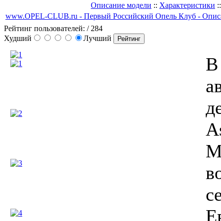
Описание модели
::
Характеристики
:
www.OPEL-CLUB.ru - Первый Российский Опель Клуб - Опис
Рейтинг пользователей:
/ 284
Худший
Лучший
В
а
д
A
М
в
с
Е