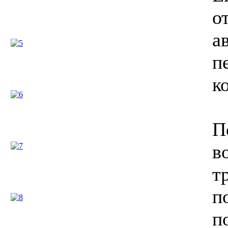
о
а
п
к
П
в
т
п
п