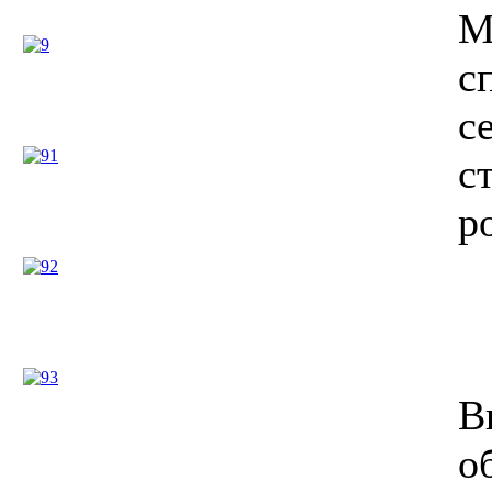
M
с
с
с
р
В
о