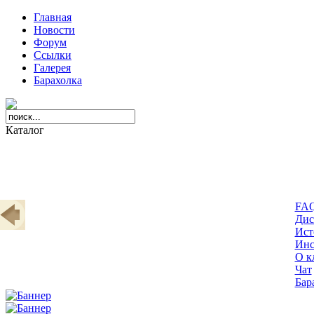
Главная
Новости
Форум
Ссылки
Галерея
Барахолка
Каталог
FA
Дис
Ист
Инс
О к
Чат
Бар